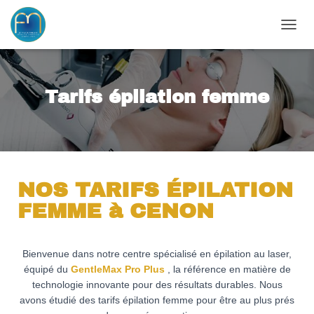
OUVRI
Tarifs épilation femme
NOS TARIFS ÉPILATION
FEMME à CENON
Bienvenue dans notre centre spécialisé en épilation au laser,
équipé du
GentleMax Pro Plus
, la référence en matière de
technologie innovante pour des résultats durables. Nous
avons étudié des tarifs épilation femme pour être au plus prés