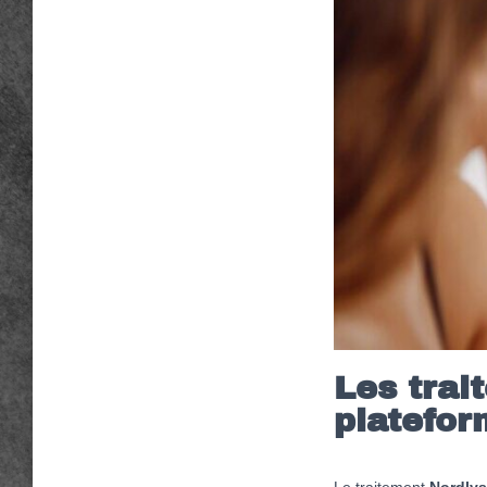
Les trai
platefor
Le traitement
Nordlys