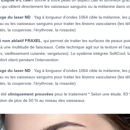
 qui ciblent directement les vaisseaux sanguins ou la mélanine dans v
uge du laser ND
: Yag à longueur d’ondes 1064 cible la mélanine, les 
au ou les vaisseaux sanguins pour traiter les lésions vasculaires (les té
tés, la couperose, l’érythrose, la rosacée)
né non ablatif FRAXEL
, qui permet de traiter les surfaces de peaux poi
 une multitude de faisceaux. Cette technique agit sur la texture et l’a
des, vieillissement cutanée, vergetures). Le système intégrée SoftCool, l
fort client pendant l’intervention.
uge du laser ND
: Yag à longueur d’ondes 1064 cible la mélanine, les 
au ou les vaisseaux sanguins pour traiter les lésions vasculaires (les té
tés, la couperose, l’érythrose, la rosacée)
 été
cliniquement prouvées
pour le traitement * Selon une étude, 83 
tion de plus de 50 % au niveau des vaisseaux.