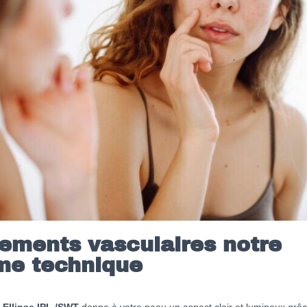
tements vasculaires notre
me technique
Ellipse IPL /SWT
donne à votre peau un aspect clair et lumineux grâc