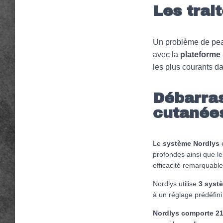
Les trai
Un problème de peau
avec la
plateforme 
les plus courants d
Débarras
cutanées
Le
système Nordlys
profondes ainsi que l
efficacité remarquabl
Nordlys utilise
3 systè
à un réglage prédéfini
Nordlys comporte 21