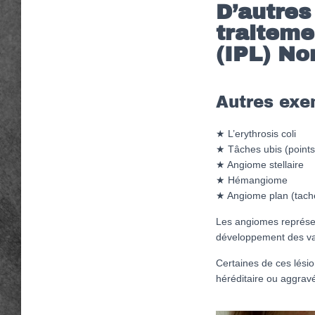
D’autres
traiteme
(IPL) No
Autres exe
★ L’erythrosis coli
★ Tâches ubis (points
★ Angiome stellaire
★ Hémangiome
★ Angiome plan (tache
Les angiomes représen
développement des va
Certaines de ces lési
héréditaire ou aggravée