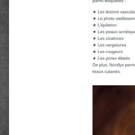
parmi lesquelles :
★ Les lésions vascula
★ Le photo vieillisse
★ L’épilation
★ Les peaux acnéiqu
★ Les cicatrices
★ Les vergetures
★ Les rougeurs
★ Les pores dilatés
De plus, Nordlys perm
tissus cutanés.