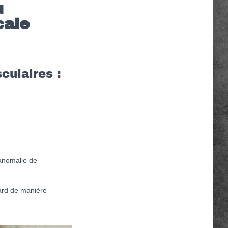
u
cale
culaires :
 anomalie de
tard de manière