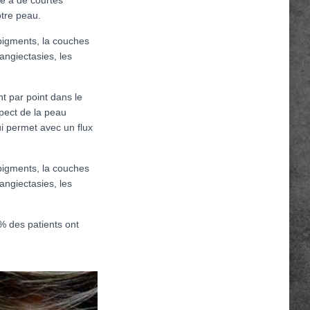
otre peau.
pigments, la couches
langiectasies, les
nt par point dans le
spect de la peau
ui permet avec un flux
pigments, la couches
langiectasies, les
% des patients ont