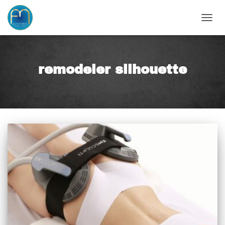
OUVRI
remodeler silhouette