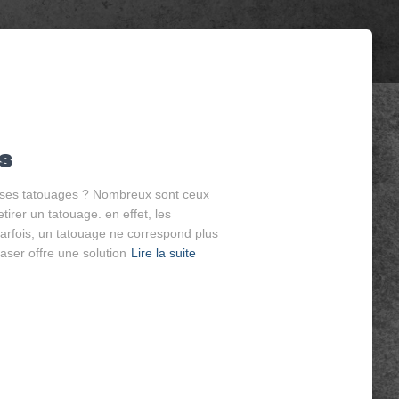
s
r ses tatouages ? Nombreux sont ceux
tirer un tatouage. en effet, les
parfois, un tatouage ne correspond plus
ser offre une solution
Lire la suite