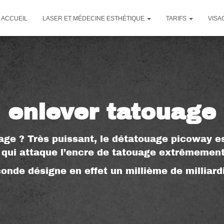
ACCUEIL
LASER ET MÉDECINE ESTHÉTIQUE
TARIFS
VISA
enlever tatouage
ge ? Très puissant, le détatouage picoway es
r qui attaque l’encre de tatouage extrêmemen
onde désigne en effet un millième de milliar