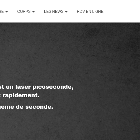
GE
CORPS
LES NEWS
RDV EN LIGNE
t un laser picoseconde,
t rapidement.
dième de seconde.