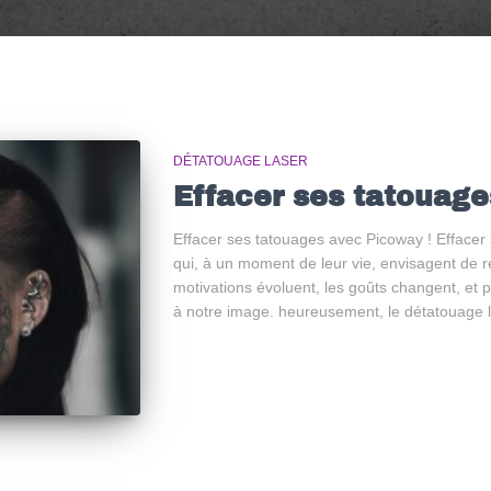
DÉTATOUAGE LASER
Effacer ses tatouage
Effacer ses tatouages avec Picoway ! Efface
qui, à un moment de leur vie, envisagent de re
motivations évoluent, les goûts changent, et 
à notre image. heureusement, le détatouage la