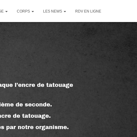
GE
CORPS
LES NEWS
RDV EN LIGNE
taque l’encre de tatouage
dième de seconde.
ncre de tatouage.
es par notre organisme.