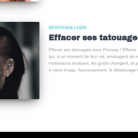
DÉTATOUAGE LASER
Effacer ses tatouage
Effacer ses tatouages avec Picoway ! Efface
qui, à un moment de leur vie, envisagent de re
motivations évoluent, les goûts changent, et 
à notre image. heureusement, le détatouage la