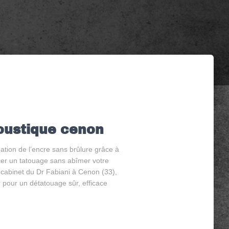
oustique cenon
tion de l’encre sans brûlure grâce à
cer un tatouage sans abîmer votre
 cabinet du Dr Fabiani à Cenon (33),
r pour un détatouage sûr, efficace