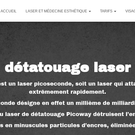
ACCUEIL
LASER ET MÉDECINE ESTHÉTIQUE
TARIFS
VISA
détatouage laser
est un laser picoseconde, soit un laser qui at
extrêmement rapidement.
onde désigne en effet un millième de milliar
u laser de détatouage Picoway détruisent l’e
rs en minuscules particules d’encres, éliminé