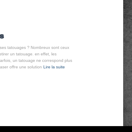
s
r ses tatouages ? Nombreux sont ceux
tirer un tatouage. en effet, les
parfois, un tatouage ne correspond plus
ser offre une solution
Lire la suite