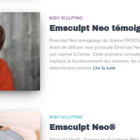
BODY SCULPTING
Emsculpt Neo témoi
Emsculpt Neo témoignage de Justine EMSCU
Avant de débuter mon protocole Emsculpt Neo®
son cabinet à Cenon. Cette première consultati
expliqué le fonctionnement des séances, les at
déterminants comme
Lire la suite
BODY SCULPTING
Emsculpt Neo®
Emsculpt Neo® : Gagnez en muscles et dites a