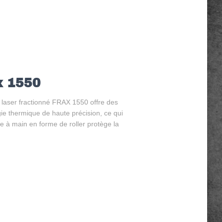
x 1550
 laser fractionné FRAX 1550 offre des
gie thermique de haute précision, ce qui
ce à main en forme de roller protège la