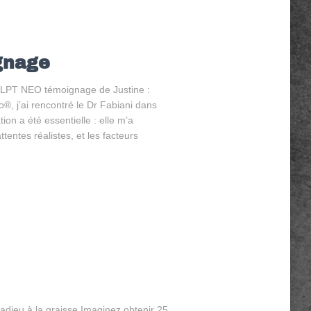
gnage
LPT NEO témoignage de Justine :
, j’ai rencontré le Dr Fabiani dans
on a été essentielle : elle m’a
tentes réalistes, et les facteurs
dieu à la graisse Imaginez obtenir 25