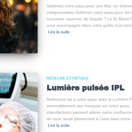
Sublimez votre peau pour une fête, un évènem
indispensables Sublimez votre peau pour les 
souhaitez rayonner de beauté ? Le Dr Marie 
vous accompagne dans votre quête d’un teint é
Lire la suite
MÉDECINE ESTHÉTIQUE
Lumière pulsée IPL
Redonnez vie à votre peau avec la Lumière P
inexorablement ses marques sur notre peau.
imperfections peuvent altérer notre confianc
de nous sentir pleinement à l’aise dans notre 
Lire la suite