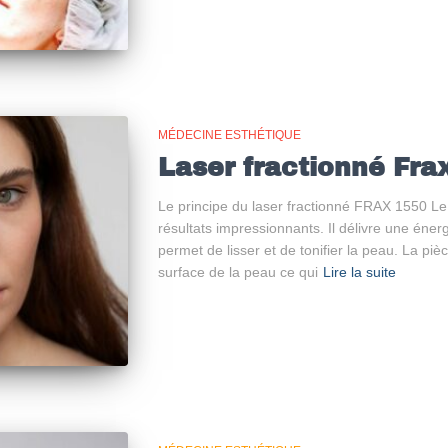
MÉDECINE ESTHÉTIQUE
Laser fractionné Fra
Le principe du laser fractionné FRAX 1550 Le
résultats impressionnants. Il délivre une éner
permet de lisser et de tonifier la peau. La piè
surface de la peau ce qui
Lire la suite