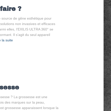
faire ?
e source de gêne esthétique pour
lutions non invasives et efficaces
Parmi elles, l’EXILIS ULTRA 360° se
rmant. Il s’agit du seul appareil
e la suite
ssesse
ssesse ? La grossesse est une
fois des marques sur la peau,
st grossesse apparaissent lorsque la